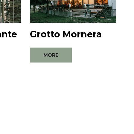
ante
Grotto Mornera
MORE