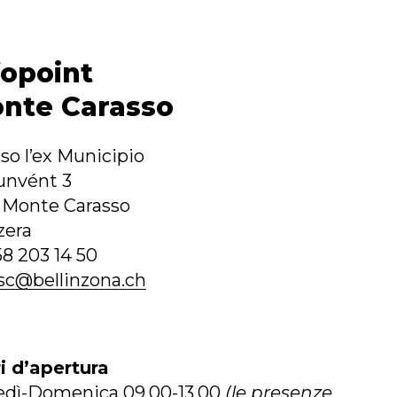
fopoint
nte Carasso
so l’ex Municipio
unvént 3
 Monte Carasso
zera
58 203 14 50
sc@bellinzona.ch
i d’apertura
edì-Domenica 09.00-13.00
(le presenze