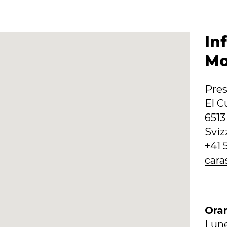
In
Mo
Pres
El C
6513
Sviz
+41 
cara
Orar
Lun