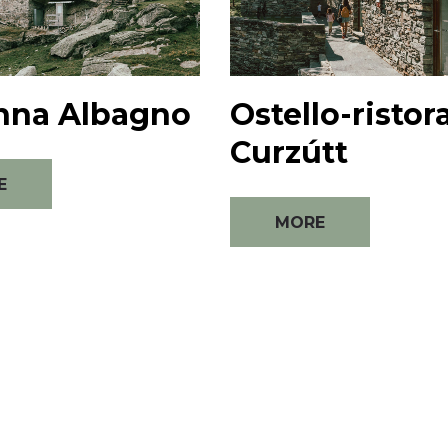
nna Albagno
Ostello-ristor
Curzútt
E
MORE