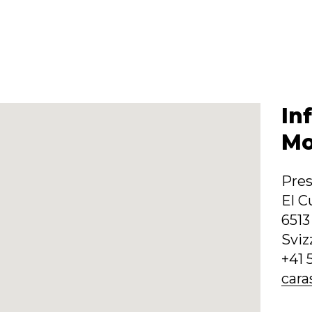
In
Mo
Pres
El C
6513
Sviz
+41 
cara