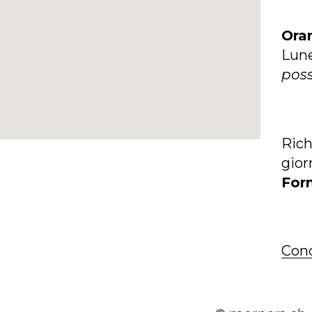
Orar
Lun
poss
Rich
gior
Form
Cond