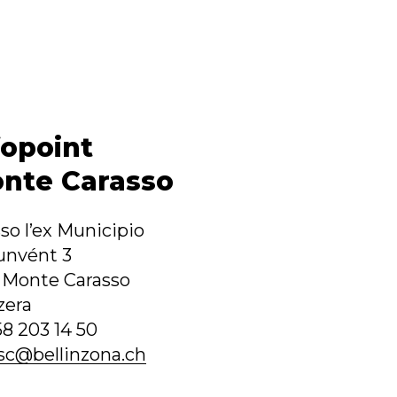
fopoint
nte Carasso
so l’ex Municipio
unvént 3
 Monte Carasso
zera
58 203 14 50
sc@bellinzona.ch