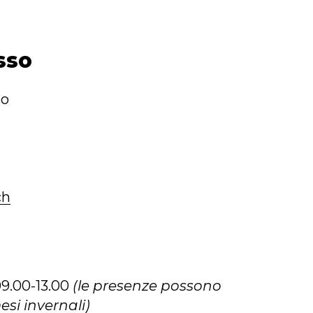
sso
io
ch
9.00-13.00
(le presenze possono
esi invernali)