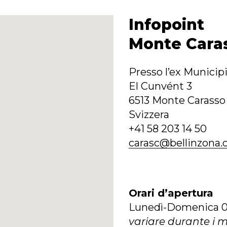
Infopoint
Monte Cara
Presso l’ex Municip
El Cunvént 3
6513 Monte Carasso
Svizzera
+41 58 203 14 50
carasc@bellinzona.
Orari d’apertura
Lunedì-Domenica 0
variare durante i m