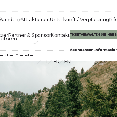
Wandern
Attraktionen
Unterkunft / Verpflegung
Inf
tzer
Partner & Sponsor
Kontakt
TICKET
VERWALTEN SIE IHRE
utoren
Abonnenten informatio
nen fuer Touristen
IT
FR
EN