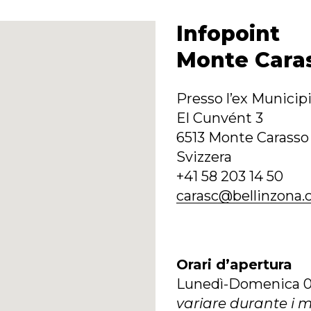
Infopoint
Monte Cara
Presso l’ex Municip
El Cunvént 3
6513 Monte Carasso
Svizzera
+41 58 203 14 50
carasc@bellinzona.
Orari d’apertura
Lunedì-Domenica 0
variare durante i m