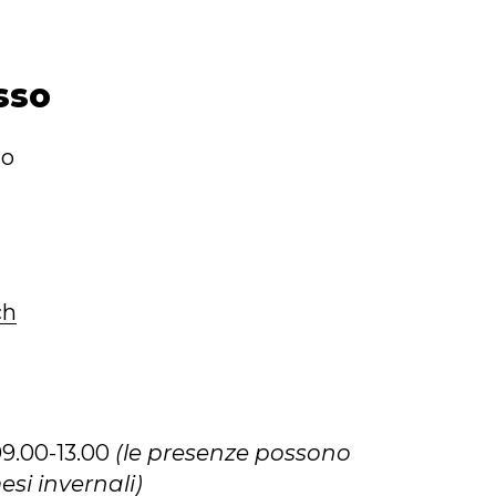
sso
io
ch
9.00-13.00
(le presenze possono
esi invernali)