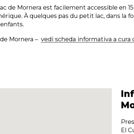
lac de Mornera est facilement accessible en 15
érique. À quelques pas du petit lac, dans la fo
 enfants.
c de Mornera –
vedi scheda informativa a cura 
In
Mo
Pres
El C