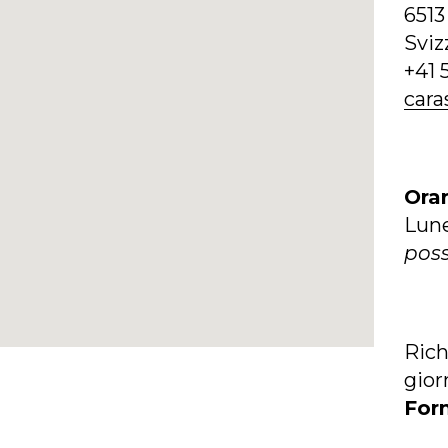
6513
Sviz
+41 
cara
Orar
Lun
poss
Rich
gior
Form